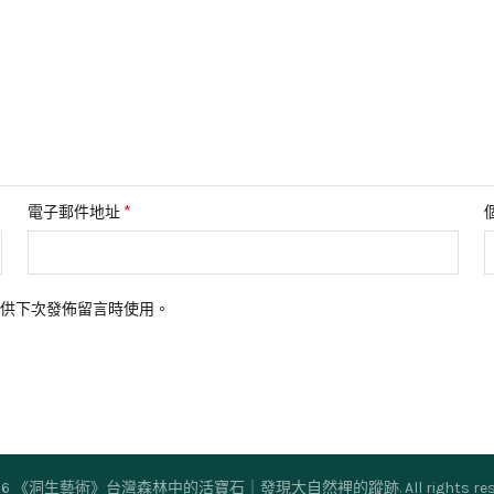
*
電子郵件地址
供下次發佈留言時使用。
26
《洞生藝術》台灣森林中的活寶石｜發現大自然裡的蹤跡
. All rights r