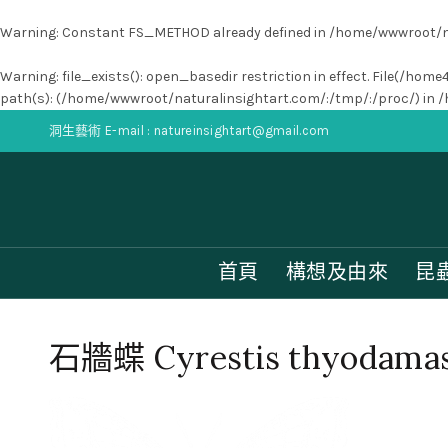
Warning
: Constant FS_METHOD already defined in
/home/wwwroot/na
Warning
: file_exists(): open_basedir restriction in effect. File(
path(s): (/home/wwwroot/naturalinsightart.com/:/tmp/:/proc/) in
/
洞生藝術 E-mail : natureinsightart@gmail.com
首頁
構想及由來
昆
石牆蝶 Cyrestis thyodam