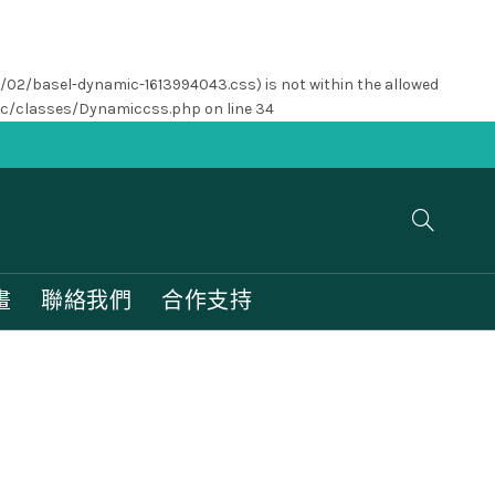
1/02/basel-dynamic-1613994043.css) is not within the allowed
nc/classes/Dynamiccss.php
on line
34
畫
聯絡我們
合作支持