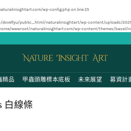
turalinsightart.com/wp-config.php
on line
25
/home4/doveflyu/public_html/naturalinsightart/wp-content/uploads/202
home/wwwroot/naturalinsightart.com/wp-content/themes/basel/i
蟲精品
甲蟲頭雕標本底板
未來展望
募資計
as 白線條