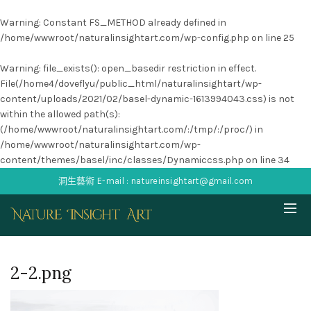
Warning
: Constant FS_METHOD already defined in
/home/wwwroot/naturalinsightart.com/wp-config.php
on line
25
Warning
: file_exists(): open_basedir restriction in effect.
File(/home4/doveflyu/public_html/naturalinsightart/wp-
content/uploads/2021/02/basel-dynamic-1613994043.css) is not
within the allowed path(s):
(/home/wwwroot/naturalinsightart.com/:/tmp/:/proc/) in
/home/wwwroot/naturalinsightart.com/wp-
content/themes/basel/inc/classes/Dynamiccss.php
on line
34
洞生藝術 E-mail : natureinsightart@gmail.com
2-2.png