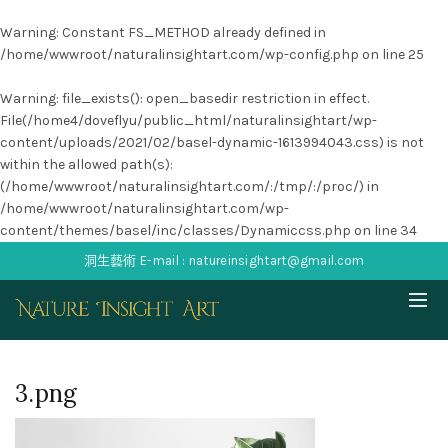
Warning
: Constant FS_METHOD already defined in
/home/wwwroot/naturalinsightart.com/wp-config.php
on line
25
Warning
: file_exists(): open_basedir restriction in effect.
File(/home4/doveflyu/public_html/naturalinsightart/wp-
content/uploads/2021/02/basel-dynamic-1613994043.css) is not
within the allowed path(s):
(/home/wwwroot/naturalinsightart.com/:/tmp/:/proc/) in
/home/wwwroot/naturalinsightart.com/wp-
content/themes/basel/inc/classes/Dynamiccss.php
on line
34
洞生藝術 E-mail : natureinsightart@gmail.com
3.png