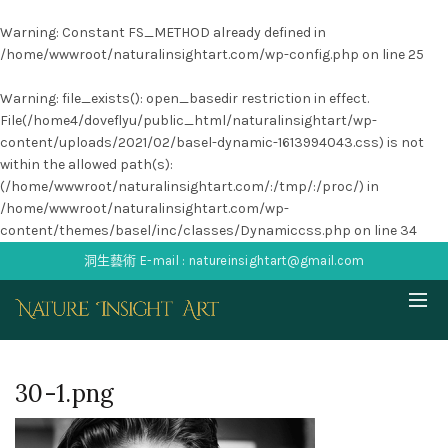
Warning
: Constant FS_METHOD already defined in
/home/wwwroot/naturalinsightart.com/wp-config.php
on line
25
Warning
: file_exists(): open_basedir restriction in effect.
File(/home4/doveflyu/public_html/naturalinsightart/wp-
content/uploads/2021/02/basel-dynamic-1613994043.css) is not
within the allowed path(s):
(/home/wwwroot/naturalinsightart.com/:/tmp/:/proc/) in
/home/wwwroot/naturalinsightart.com/wp-
content/themes/basel/inc/classes/Dynamiccss.php
on line
34
洞生藝術 E-mail : natureinsightart@gmail.com
30-1.png