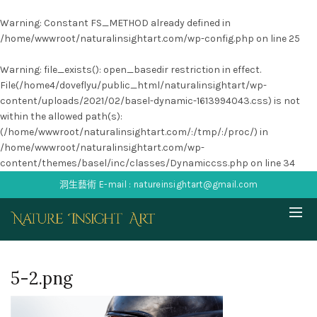
Warning
: Constant FS_METHOD already defined in
/home/wwwroot/naturalinsightart.com/wp-config.php
on line
25
Warning
: file_exists(): open_basedir restriction in effect.
File(/home4/doveflyu/public_html/naturalinsightart/wp-
content/uploads/2021/02/basel-dynamic-1613994043.css) is not
within the allowed path(s):
(/home/wwwroot/naturalinsightart.com/:/tmp/:/proc/) in
/home/wwwroot/naturalinsightart.com/wp-
content/themes/basel/inc/classes/Dynamiccss.php
on line
34
洞生藝術 E-mail : natureinsightart@gmail.com
5-2.png