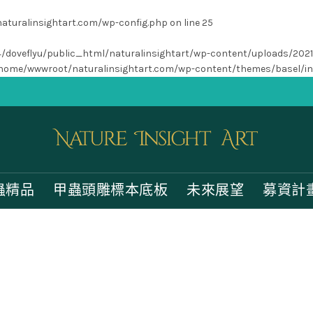
turalinsightart.com/wp-config.php
on line
25
/home4/doveflyu/public_html/naturalinsightart/wp-content/uploads/202
home/wwwroot/naturalinsightart.com/wp-content/themes/basel/i
蟲精品
甲蟲頭雕標本底板
未來展望
募資計