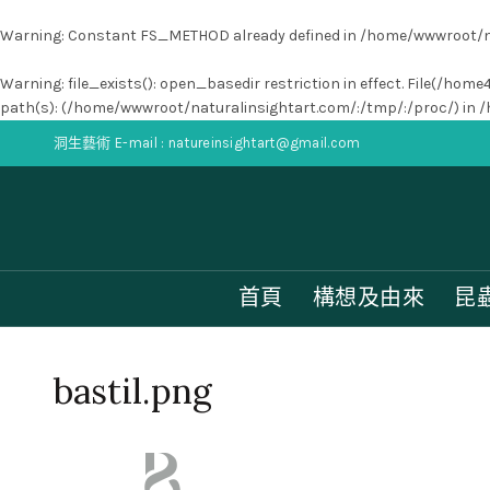
Warning
: Constant FS_METHOD already defined in
/home/wwwroot/na
Warning
: file_exists(): open_basedir restriction in effect. File(
path(s): (/home/wwwroot/naturalinsightart.com/:/tmp/:/proc/) in
/
洞生藝術 E-mail : natureinsightart@gmail.com
首頁
構想及由來
昆
bastil.png