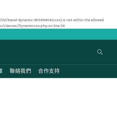
1/02/basel-dynamic-1613994043.css) is not within the allowed
nc/classes/Dynamiccss.php
on line
34
畫
聯絡我們
合作支持