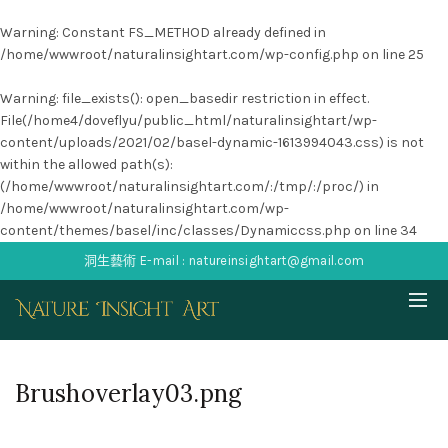
Warning
: Constant FS_METHOD already defined in
/home/wwwroot/naturalinsightart.com/wp-config.php
on line
25
Warning
: file_exists(): open_basedir restriction in effect.
File(/home4/doveflyu/public_html/naturalinsightart/wp-
content/uploads/2021/02/basel-dynamic-1613994043.css) is not
within the allowed path(s):
(/home/wwwroot/naturalinsightart.com/:/tmp/:/proc/) in
/home/wwwroot/naturalinsightart.com/wp-
content/themes/basel/inc/classes/Dynamiccss.php
on line
34
洞生藝術 E-mail : natureinsightart@gmail.com
Brushoverlay03.png