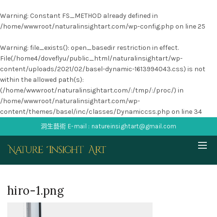
Warning
: Constant FS_METHOD already defined in
/home/wwwroot/naturalinsightart.com/wp-config.php
on line
25
Warning
: file_exists(): open_basedir restriction in effect.
File(/home4/doveflyu/public_html/naturalinsightart/wp-
content/uploads/2021/02/basel-dynamic-1613994043.css) is not
within the allowed path(s):
(/home/wwwroot/naturalinsightart.com/:/tmp/:/proc/) in
/home/wwwroot/naturalinsightart.com/wp-
content/themes/basel/inc/classes/Dynamiccss.php
on line
34
洞生藝術 E-mail : natureinsightart@gmail.com
hiro-1.png