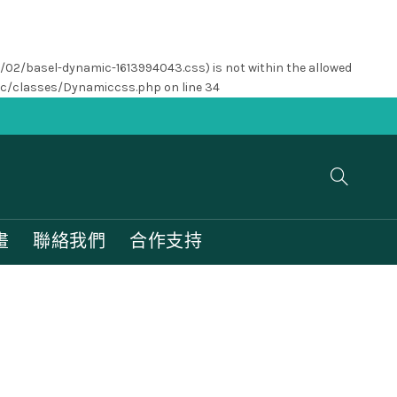
1/02/basel-dynamic-1613994043.css) is not within the allowed
nc/classes/Dynamiccss.php
on line
34
畫
聯絡我們
合作支持