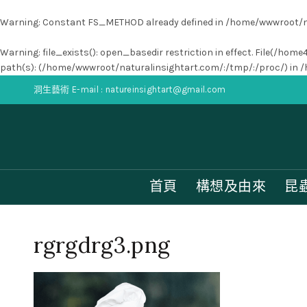
Warning
: Constant FS_METHOD already defined in
/home/wwwroot/na
Warning
: file_exists(): open_basedir restriction in effect. File(
path(s): (/home/wwwroot/naturalinsightart.com/:/tmp/:/proc/) in
/
洞生藝術 E-mail : natureinsightart@gmail.com
首頁
構想及由來
昆
rgrgdrg3.png