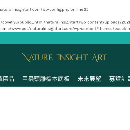
turalinsightart.com/wp-config.php
on line
25
/home4/doveflyu/public_html/naturalinsightart/wp-content/uploads/202
home/wwwroot/naturalinsightart.com/wp-content/themes/basel/i
蟲精品
甲蟲頭雕標本底板
未來展望
募資計